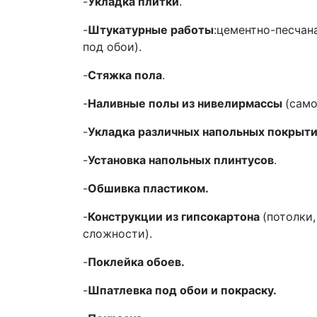
-
Укладка плитки
.
-
Штукатурные работы
:цементно-песчан
под обои).
-
Стяжка пола
.
-
Наливные полы из нивелирмассы
(сам
-
Укладка различных напольных покрытий
-
Установка напольных плинтусов
.
-
Обшивка пластиком.
-
Конструкции из гипсокартона
(потолки
сложности).
-
Поклейка обоев.
-
Шпатлевка под обои и покраску.