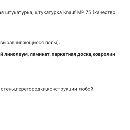
ая штукатурка, штукатурка Knauf MP 75 (качество
овыравнивающиеся полы).
 линолеум, ламинат, паркетная доска,ковролин
, стены,перегородки,конструкции любой