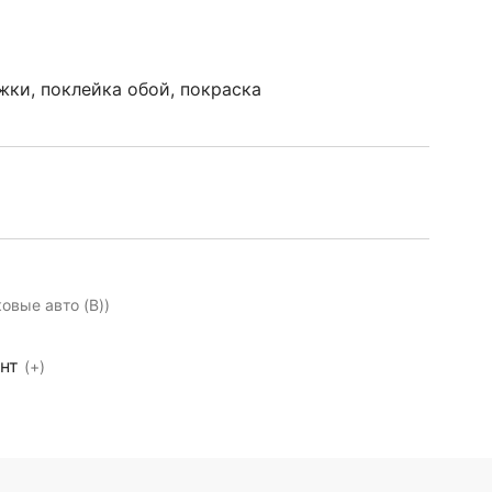
ки, поклейка обой, покраска
ковые авто (B))
ент
(+)