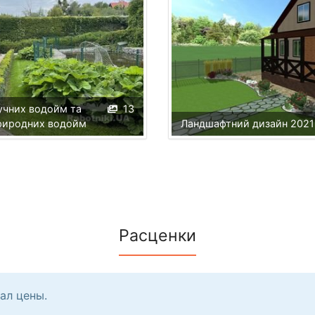
учних водойм та
13
природних водойм
Ландшафтний дизайн 2021
Расценки
ал цены.