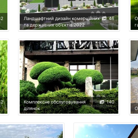
62
Ландшафтний дизайн комерційних
46
О
та державних об'єктів 2022
г
52
Комплексне обслуговування
140
ділянок
О