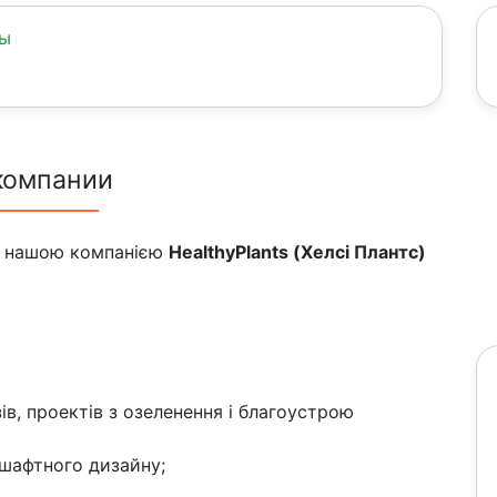
ны
компании
з нашою компанією
Healthy
Plants
(Хелсі Плантс)
ів, проектів з озеленення і благоустрою
дшафтного дизайну;