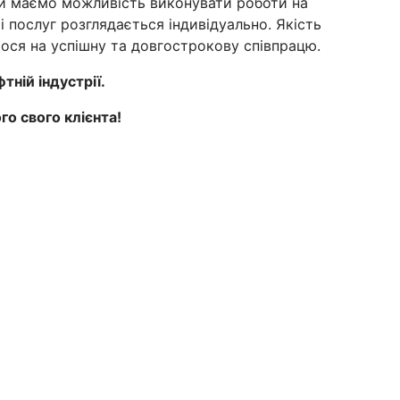
ми маємо можливість виконувати роботи на
 послуг розглядається індивідуально. Якість
ося на успішну та довгострокову співпрацю.
тній індустрії.
о свого клієнта!