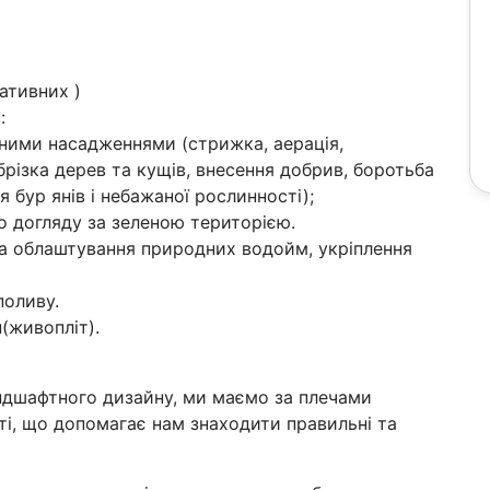
ативних )
:
еними насадженнями (стрижка, аерація,
брізка дерев та кущів, внесення добрив, боротьба
 бур янів і небажаної рослинності);
о догляду за зеленою територією.
а облаштування природних водойм, укріплення
поливу.
(живопліт).
андшафтного дизайну, ми маємо за плечами
сті, що допомагає нам знаходити правильні та