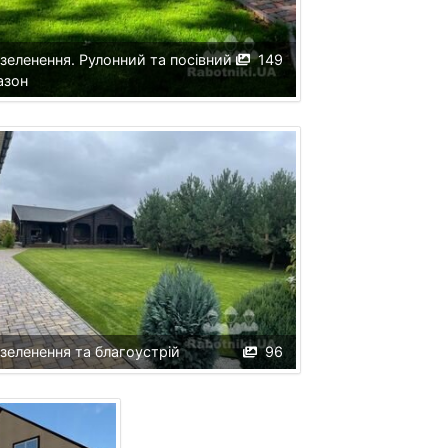
зеленення. Рулонний та посівний
149
азон
зеленення та благоустрій
96