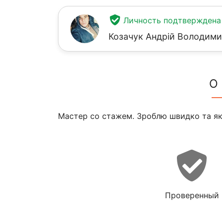
Личность подтверждена
Козачук Андрій Володим
О
Мастер со стажем. Зроблю швидко та якіс
Проверенный