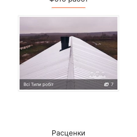
Всі Типи робіт
7
Расценки