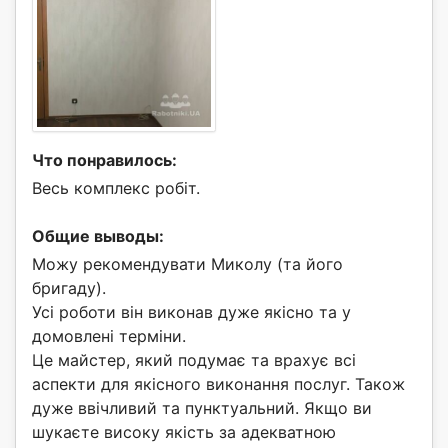
Что понравилось:
Весь комплекс робiт.
Общие выводы:
Можу рекомендувати Миколу (та його
бригаду).
Усі роботи він виконав дуже якісно та у
домовлені терміни.
Це майстер, який подумає та врахує всі
аспекти для якісного виконання послуг. Також
дуже ввічливий та пунктуальний. Якщо ви
шукаєте високу якість за адекватною