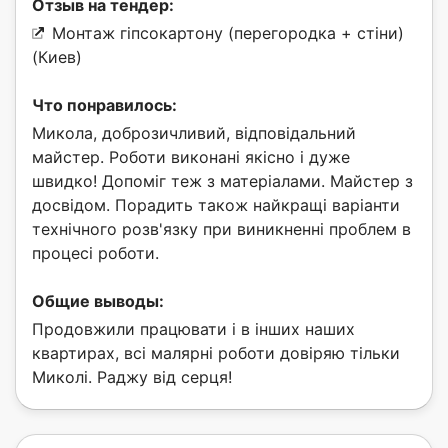
Отзыв на тендер:
Монтаж гіпсокартону (перегородка + стіни)
(Киев)
Что понравилось:
Микола, доброзичливий, відповідальний
майстер. Роботи виконані якісно і дуже
швидко! Допоміг теж з матеріалами. Майстер з
досвідом. Порадить також найкращі варіанти
технічного розв'язку при виникненні проблем в
процесі роботи.
Общие выводы:
Продовжили працювати і в інших наших
квартирах, всі малярні роботи довіряю тільки
Миколі. Раджу від серця!