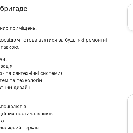
 бригаде
сних приміщень!
освідом готова взятися за будь-які ремонтні
ставкою.
чи:
ізація
ро- та сантехнічні системи)
тем та технологій
афтний дизайн
пеціалістів
адійних постачальників
та
азначений термін.