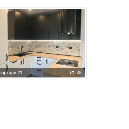
вартири 21
35