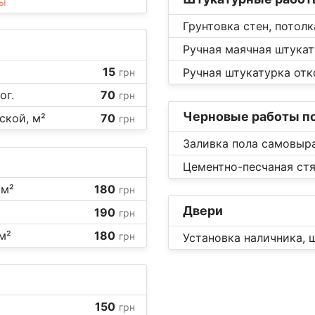
ны
Грунтовка стен, потолк
Ручная маячная штукату
15
Ручная штукатурка отко
грн
ог.
70
грн
Черновые работы по
ской, м²
70
грн
Заливка пола самовыр
Цементно-песчаная стя
 м²
180
грн
Двери
190
грн
м²
180
грн
Установка наличника, ш
150
грн