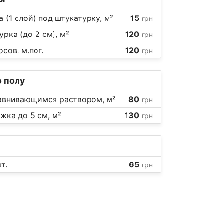
а (1 слой) под штукатурку, м²
15
грн
рка (до 2 см), м²
120
грн
сов, м.пог.
120
грн
 полу
авнивающимся раствором, м²
80
грн
жка до 5 см, м²
130
грн
т.
65
грн