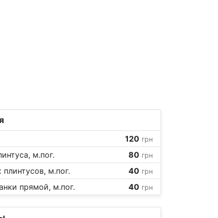
я
120
грн
интуса, м.пог.
80
грн
плинтусов, м.пог.
40
грн
нки прямой, м.пог.
40
грн
ы