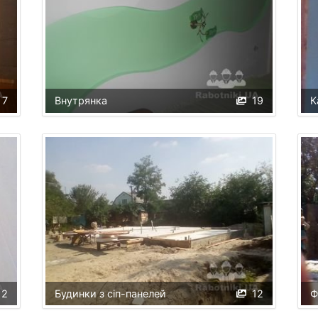
7
Внутрянка
19
К
2
Будинки з сіп-панелей
12
Ф