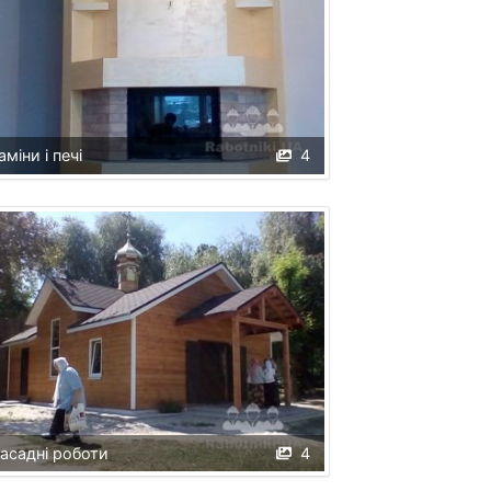
аміни і печі
4
асадні роботи
4