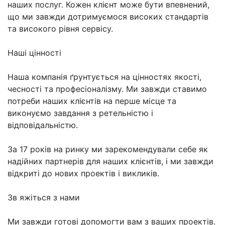
наших послуг. Кожен клієнт може бути впевнений,
що ми завжди дотримуємося високих стандартів
та високого рівня сервісу.
Наші цінності
Наша компанія ґрунтується на цінностях якості,
чесності та професіоналізму. Ми завжди ставимо
потреби наших клієнтів на перше місце та
виконуємо завдання з ретельністю і
відповідальністю.
За 17 років на ринку ми зарекомендували себе як
надійних партнерів для наших клієнтів, і ми завжди
відкриті до нових проектів і викликів.
Зв яжіться з нами
Ми завжди готові допомогти вам з ваших проектів.