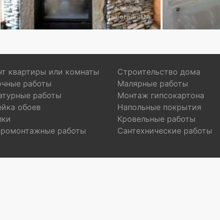
т квартиры или комнаты
Строительство дома
очные работы
Малярные работы
атурные работы
Монтаж гипсокартона
ейка обоев
Напольные покрытия
лки
Кровельные работы
тромонтажные работы
Сантехнические работы