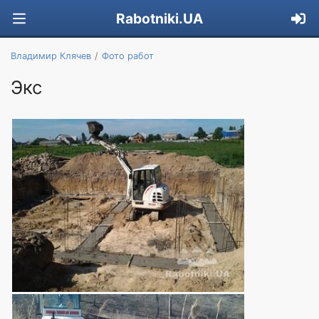
Rabotniki.UA
Владимир Клячев
Фото работ
Экс