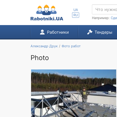
UA
RU
Например:
Сде
Работники
Тендеры
Александр Друк
Фото работ
Photo