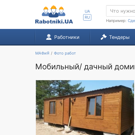
UA
RU
Например:
Сде
Работники
Тендеры
МАФиЯ
Фото работ
Мобильный/ дачный домик 8