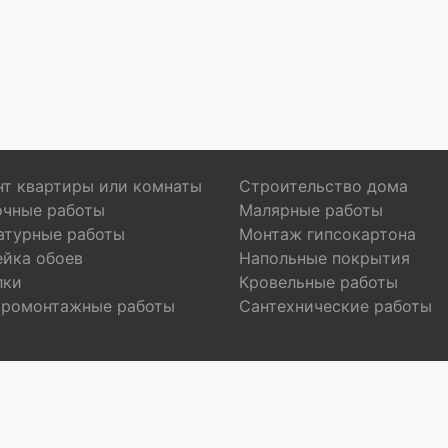
т квартиры или комнаты
Строительство дома
очные работы
Малярные работы
атурные работы
Монтаж гипсокартона
ейка обоев
Напольные покрытия
лки
Кровельные работы
тромонтажные работы
Сантехнические работы