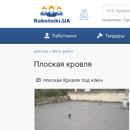
UA
RU
Например:
Сде
Работники
Тендеры
pokrivla
Фото работ
Плоская кровля
плоская Кровля под ключ