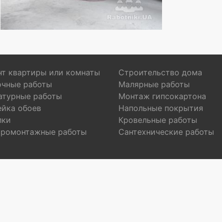
т квартиры или комнаты
Строительство дома
очные работы
Малярные работы
атурные работы
Монтаж гипсокартона
ейка обоев
Напольные покрытия
лки
Кровельные работы
тромонтажные работы
Сантехнические работы