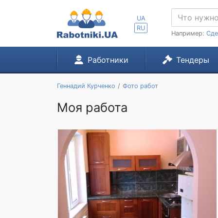
UA
RU
Например:
Сде
Работники
Тендеры
Геннадий Курченко
Фото работ
Моя работа