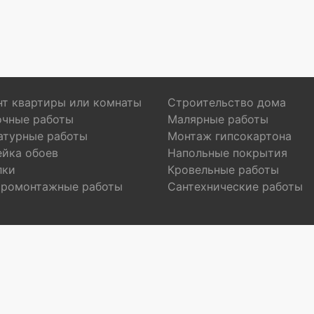
т квартиры или комнаты
Строительство дома
очные работы
Малярные работы
атурные работы
Монтаж гипсокартона
ейка обоев
Напольные покрытия
лки
Кровельные работы
тромонтажные работы
Сантехнические работы