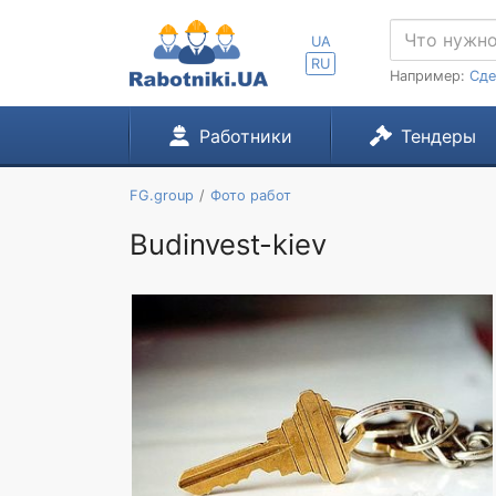
UA
RU
Например:
Сде
Работники
Тендеры
FG.group
Фото работ
Budinvest-kiev