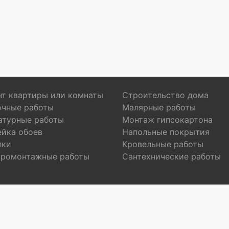
т квартиры или комнаты
Строительство дома
очные работы
Малярные работы
атурные работы
Монтаж гипсокартона
ейка обоев
Напольные покрытия
лки
Кровельные работы
тромонтажные работы
Сантехнические работы