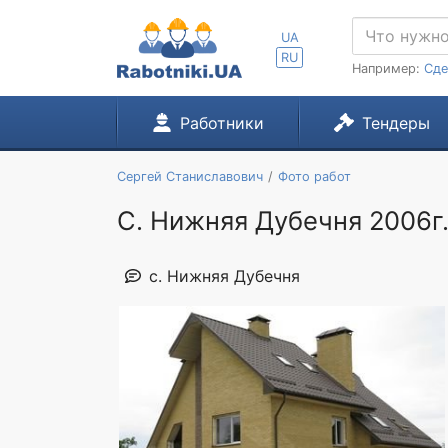
UA
RU
Например:
Сде
Работники
Тендеры
Сергей Станиславович
Фото работ
С. Нижняя Дубечня 2006г
с. Нижняя Дубечня