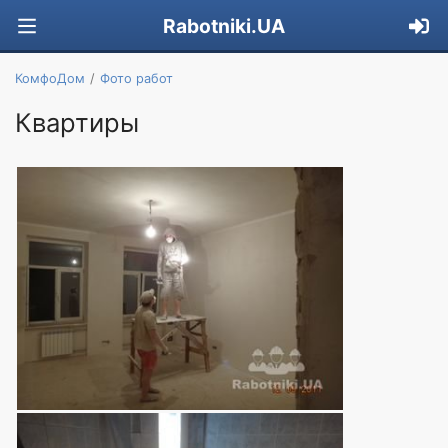
Rabotniki.UA
КомфоДом
Фото работ
Квартиры