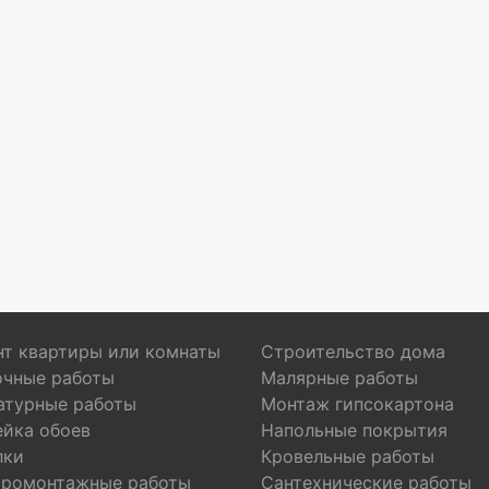
т квартиры или комнаты
Строительство дома
очные работы
Малярные работы
атурные работы
Монтаж гипсокартона
ейка обоев
Напольные покрытия
лки
Кровельные работы
тромонтажные работы
Сантехнические работы