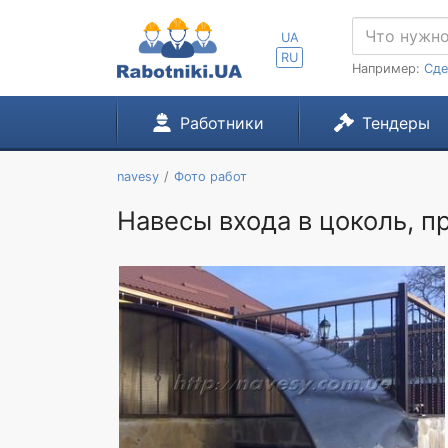
UA
RU
Например:
Сде
Работники
Тендеры
navesy
Фото работ
Навесы входа в цоколь, п