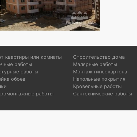
т квартиры или комнаты
Строительство дома
очные работы
Малярные работы
атурные работы
Монтаж гипсокартона
ейка обоев
Напольные покрытия
лки
Кровельные работы
тромонтажные работы
Сантехнические работы