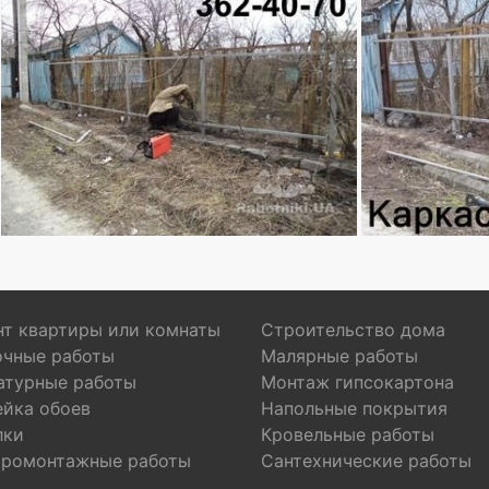
т квартиры или комнаты
Строительство дома
очные работы
Малярные работы
атурные работы
Монтаж гипсокартона
ейка обоев
Напольные покрытия
лки
Кровельные работы
тромонтажные работы
Сантехнические работы