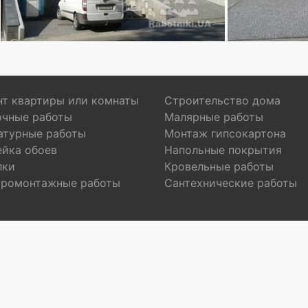
т квартиры или комнаты
Строительство дома
очные работы
Малярные работы
атурные работы
Монтаж гипсокартона
ейка обоев
Напольные покрытия
лки
Кровельные работы
тромонтажные работы
Сантехнические работы