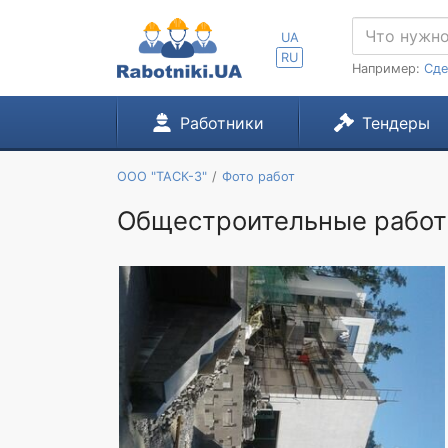
UA
RU
Например:
Сде
Работники
Тендеры
ООО "ТАСК-3"
Фото работ
Общестроительные рабо