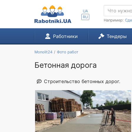
UA
RU
Например:
Сде
Работники
Тендеры
Monolit24
Фото работ
Бетонная дорога
Строительство бетонных дорог.