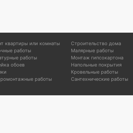
т квартиры или комнаты
Строительство дома
очные работы
Малярные работы
атурные работы
Монтаж гипсокартона
ейка обоев
Напольные покрытия
лки
Кровельные работы
тромонтажные работы
Сантехнические работы