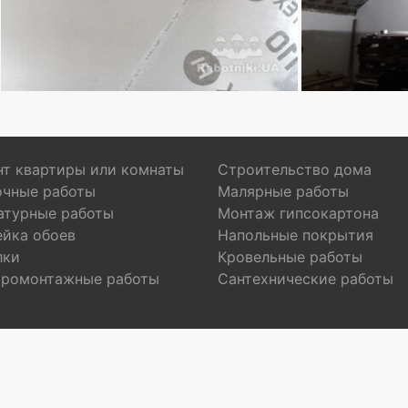
т квартиры или комнаты
Строительство дома
очные работы
Малярные работы
атурные работы
Монтаж гипсокартона
ейка обоев
Напольные покрытия
лки
Кровельные работы
тромонтажные работы
Сантехнические работы