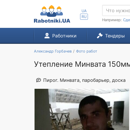
UA
RU
Например:
Сде
Работники
Тендеры
Александр Горбачев
Фото работ
Утепление Минвата 150мм
Пирог. Минвата, паробарьер, доска