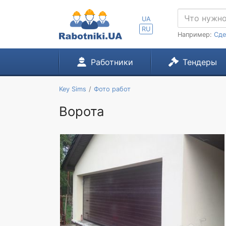
UA
RU
Например:
Сде
Работники
Тендеры
Key Sims
Фото работ
Ворота