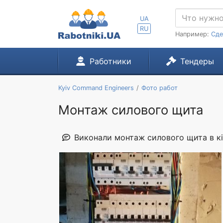
UA
RU
Например:
Сде
Работники
Тендеры
Kyiv Command Engineers
Фото работ
Монтаж силового щита
Виконали монтаж силового щита в кі