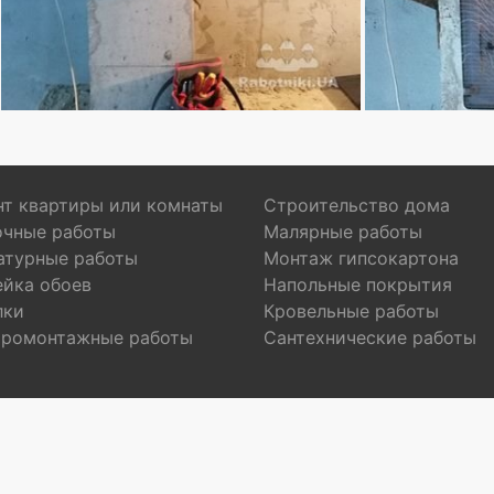
т квартиры или комнаты
Строительство дома
очные работы
Малярные работы
атурные работы
Монтаж гипсокартона
ейка обоев
Напольные покрытия
лки
Кровельные работы
тромонтажные работы
Сантехнические работы