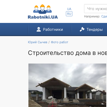
UA
RU
Например:
Сде
Работники
Тендеры
Юрий Сычев
Фото работ
Строительство дома в но