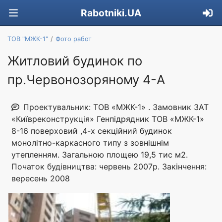
Rabotniki.UA
ТОВ "МЖК-1"
Фото работ
Житловий будинок по
пр.Червонозоряному 4-А
Проектувальник: ТОВ «МЖК-1» . Замовник ЗАТ
«Київреконструкція» Генпідрядник ТОВ «МЖК-1»
8-16 поверховий ,4-х секційний будинок
монолітно-каркасного типу з зовнішнім
утепленням. Загальною площею 19,5 тис м2.
Початок будівництва: червень 2007р. Закінчення:
вересень 2008