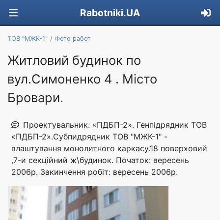
Rabotniki.UA
ТОВ "МЖК-1"
Фото работ
Житловий будинок по
вул.Симоненко 4 . Мiсто
Бровари.
Проектувальник: «ПДБП-2». Генпідрядник ТОВ
«ПДБП-2».Субпидрядник ТОВ "МЖК-1" -
влаштування монолитного каркасу.18 поверховий
,7-и секцiйний ж\будинок. Початок: вересень
2006р. Закинчення робiт: вересень 2006р.