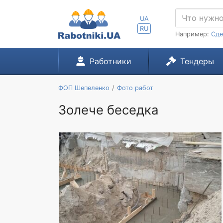
UA
RU
Например:
Сде
Работники
Тендеры
ФОП Шепеленко
Фото работ
Золече беседка