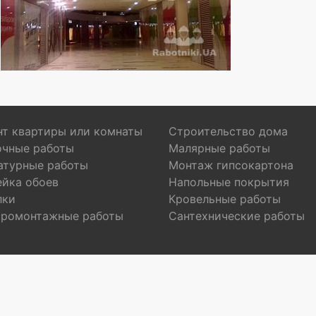
т квартиры или комнаты
Строительство дома
очные работы
Малярные работы
атурные работы
Монтаж гипсокартона
ейка обоев
Напольные покрытия
лки
Кровельные работы
тромонтажные работы
Сантехнические работы