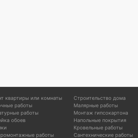
т квартиры или комнаты
Строительство дома
очные работы
Малярные работы
атурные работы
Монтаж гипсокартона
ейка обоев
Напольные покрытия
лки
Кровельные работы
тромонтажные работы
Сантехнические работы