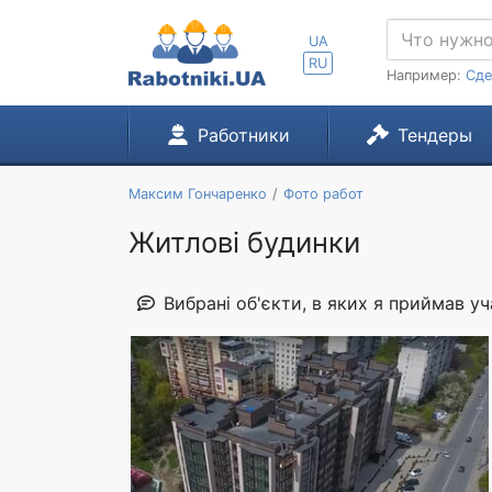
UA
RU
Например:
Сде
Работники
Тендеры
Максим Гончаренко
Фото работ
Житлові будинки
Вибрані об'єкти, в яких я приймав уч