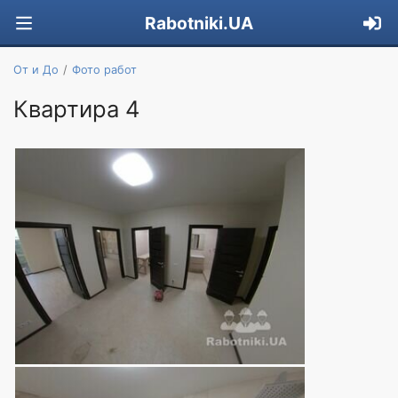
Rabotniki.UA
От и До
Фото работ
Квартира 4