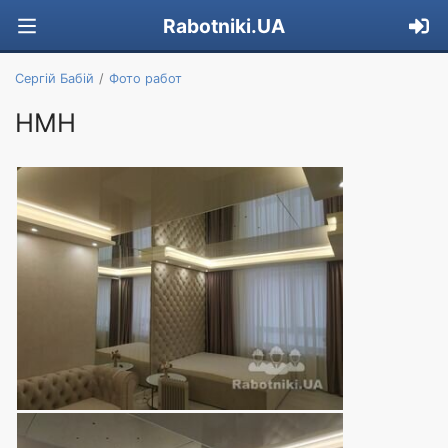
Rabotniki.UA
Сергій Бабій
Фото работ
HMH