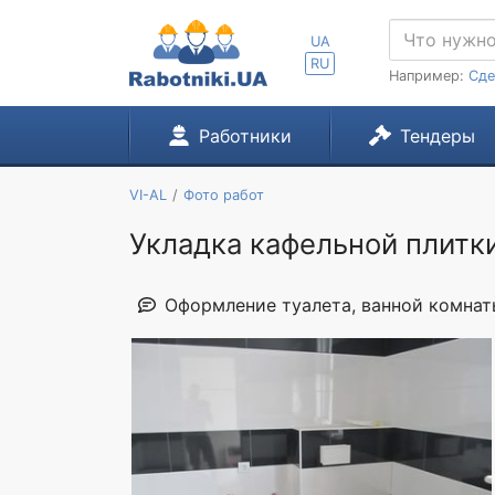
UA
RU
Например:
Сде
Работники
Тендеры
VI-AL
Фото работ
Укладка кафельной плитк
Оформление туалета, ванной комнат