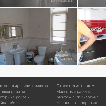
т квартиры или комнаты
Строительство дома
очные работы
Малярные работы
атурные работы
Монтаж гипсокартона
ейка обоев
Напольные покрытия