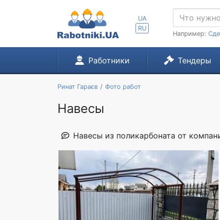
UA
RU
Например:
Сде
Работники
Тендеры
Ринат Гараєв
Фото работ
Навесы
Навесы из поликарбоната от компании