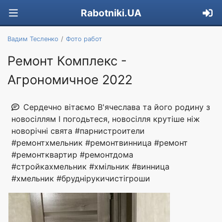
Rabotniki.UA
Вадим Тесленко
Фото работ
Ремонт Комплекс -
Агрономичное 2022
Сердечно вітаємо В'ячеслава та його родину з
новосіллям І погодьтеся, новосілля крутіше ніж
новорічні свята #парнистроители
#ремонтхмельник #ремонтвинница #ремонт
#ремонтквартир #ремонтдома
#стройкахмельник #хмільник #винница
#хмельник #бруднірукичистігроши