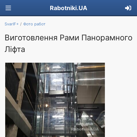
Rabotniki.UA
SvarIF+
Фото работ
Виготовлення Рами Панорамного
Ліфта