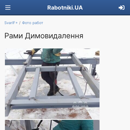
Rabotniki.UA
SvarIF+
Фото работ
Рами Димовидалення