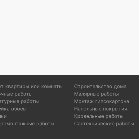
т квартиры или комнаты
Строительство дома
очные работы
Малярные работы
атурные работы
Монтаж гипсокартона
ейка обоев
Напольные покрытия
лки
Кровельные работы
тромонтажные работы
Сантехнические работы