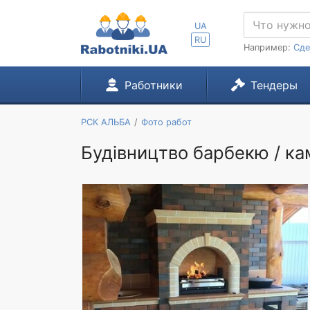
UA
RU
Например:
Сде
Работники
Тендеры
РСК АЛЬБА
Фото работ
Будівництво барбекю / кам