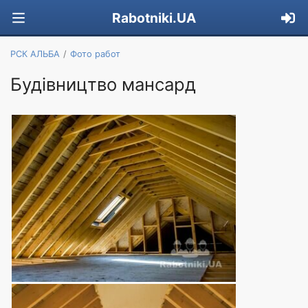
Rabotniki.UA
РСК АЛЬБА
Фото работ
Будівництво мансард