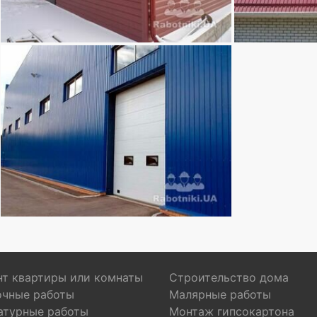
т квартиры или комнаты
Строительство дома
очные работы
Малярные работы
атурные работы
Монтаж гипсокартона