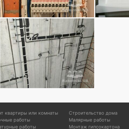
т квартиры или комнаты
Строительство дома
очные работы
Малярные работы
атурные работы
Монтаж гипсокартона