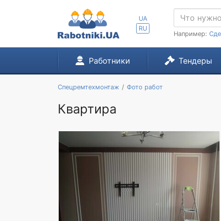
UA
RU
Например:
Сде
Работники
Тендеры
Спецремтехмонтаж
Фото работ
Квартира