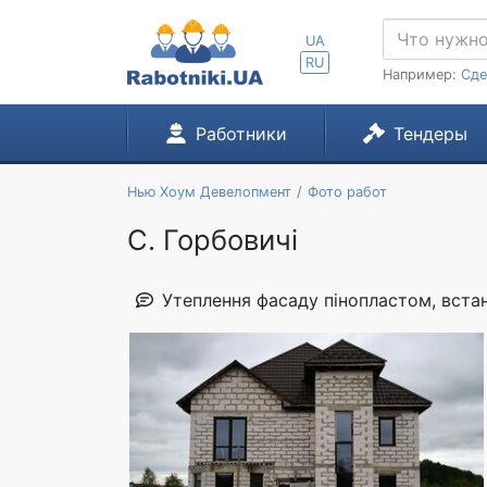
UA
RU
Например:
Сде
Работники
Тендеры
Нью Хоум Девелопмент
Фото работ
С. Горбовичі
Утеплення фасаду пінопластом, вста