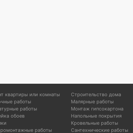
т квартиры или комнаты
Строительство дома
очные работы
Малярные работы
атурные работы
Монтаж гипсокартона
ейка обоев
Напольные покрытия
лки
Кровельные работы
тромонтажные работы
Сантехнические работы