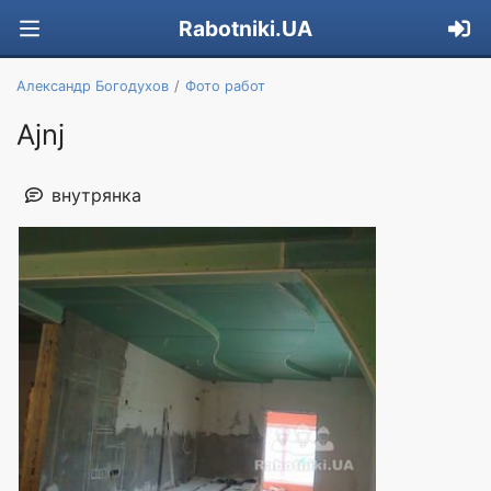
Rabotniki.UA
Александр Богодухов
Фото работ
Ajnj
внутрянка