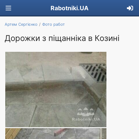
Rabotniki.UA
Артем Сергієнко
Фото работ
Дорожки з піщанніка в Козині