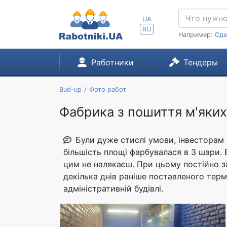
UA
RU
Например:
Сде
Работники
Тендеры
Bud-up
Фото работ
Фабрика з пошиття м'яких 
Були дуже стислі умови, інвесторам
більшість площі фарбувалася в 3 шари. 
цим не налякаєш. При цьому постійно за
декілька днів раніше поставленого терм
адміністративній будівлі.