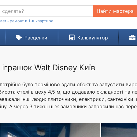
Найти мастера
лать ремонт в 1-к квартире
Расценки
Калькулятор
іграшок Walt Disney Київ
 потрібно було терміново здати обєкт та запустити вир
Висота стелі в цеху 4,5 м, що додавало складності та л
важали інші люди: плиточники, електрики, сантехніки, 
іну. А через 3 тижні ці ж замовники запросили нас пер